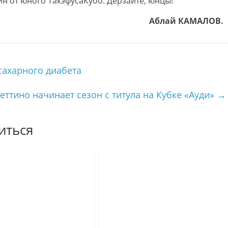
дин от юного ТакэфусаКубо. Дерзайте, юнцы!
Аблай КАМАЛОВ.
сахарного диабета
ттино начинает сезон с титула на Кубке «Ауди»
→
иться