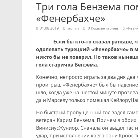
Три гола Бензема по
«Фенербахче»
01.08.2019
admin
0 Комментариев
«Реал
Если бы кто-то сказал раньше, что
одолевать турецкий «Фенербахче» в ма
никто бы не поверил. Но таков нынеш
гола старичка Бензема.
Конечно, непросто играть за два дня два 
проигрыш «Фенербахче» был бы падением 
шло, когда уже на шестой минуте прозе
да и Марселу только помешал КейлоруНав
Но быстрый пропущенный гол задел самол
ветеран Карим Бензема. Причем в обоих
ВинисиусЖуниор. Сначала он выдал пас н
удар, при исполнении коего Тони Кроос т