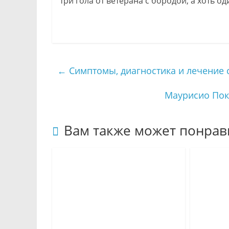
три гола от ветерана с бородой, а хоть о
←
Симптомы, диагностика и лечение 
Маурисио Поке
Вам также может понрав