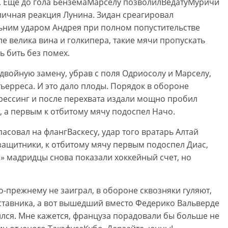
. Еще до гола БенземаМарселу позволилВедатуМуричи
тличная реакция Лунина. Зидан среагировал
льним ударом Андрея при полном попустительстве
е велика вина и голкипера, такие мячи пропускать
ь бить без помех.
ал двойную замену, убрав с поля Одриосолу и Марселу,
ьерреса. И это дало плоды. Порядок в обороне
рессинг и после перехвата издали мощно пробил
а первым к отбитому мячу подоспел Начо.
пасовал на флангВаскесу, удар того вратарь Алтай
защитники, к отбитому мячу первым подоспел Диас,
ко» мадридцы снова показали хоккейный счет, но
о-прежнему не заиграл, в обороне сквозняки гуляют,
ставника, а вот вышедший вместо Федерико Вальверде
ился. Мне кажется, француза порадовали бы больше не