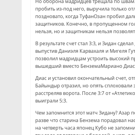
Но оборона мадридцев трещала по швам
пробить из-под него, выручила только о
поздновато, когда ТуфанОзан пробил да
защитников. Конечно, в пропущенном гол
нельзя, но и защитникам нельзя позволят
В результате счет стал 3:3, и Зидан сдел
выпустив Даниэля Карвахаля и Мигеля Гут
позволил мадридцам устроить высокий п
вышедший вместо БенземаМариано Диас, 
Диас и установил окончательный счет, от
Байындыр отразил, но опять сплоховали 
расстреляв ворота. После 3:7 от «Атлети
выиграли 5:3.
Чем запомнится этот матч Зидану? Азар п
разве что старина Бензема порадовал на
на четверть часа японец Кубо не запомн