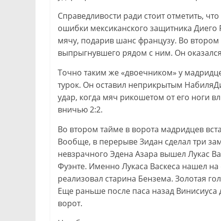
Справедливости ради стоит отметить, что
ошибки мексиканского защитника Диего Р
мячу, подарив шанс французу. Во втором
выпрыгнувшего рядом с ним. Он оказалс
Точно таким же «двоечником» у мадридцев
турок. Он оставил неприкрытым НабиляДи
удар, когда мяч рикошетом от его ноги в
вничью 2:2.
Во втором тайме в ворота мадридцев вста
Вообще, в перерыве Зидан сделал три зам
невзрачного Эдена Азара вышел Лукас Ва
Фуэнте. Именно Лукаса Васкеса нашел на 
реализовал старина Бензема. Золотая гол
Еще раньше после паса назад Винисиуса 
ворот.