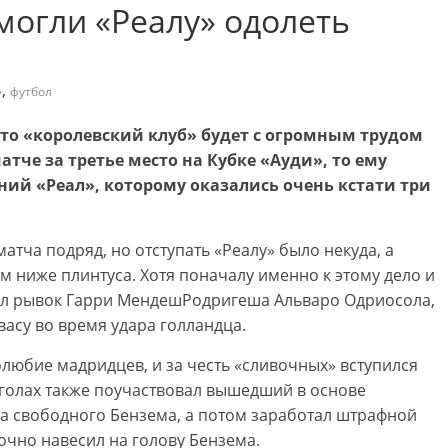
могли «Реалу» одолеть
,
»
футбол
 «королевский клуб» будет с огромным трудом
тче за третье место на Кубке «Ауди», то ему
ний «Реал», которому оказались очень кстати три
матча подряд, но отступать «Реалу» было некуда, а
ниже плинтуса. Хотя поначалу именно к этому дело и
вал рывок Гарри МендешРодригеша Альваро Одриосола,
асу во время удара голландца.
юбие мадридцев, и за честь «сливочных» вступился
 голах также поучаствовал вышедший в основе
а свободного Бензема, а потом заработал штрафной
очно навесил на голову Бензема.