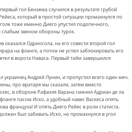
 первый гол Бензема случился в результате грубой
ейеса, который в простой ситуации промахнулся по
 голе тоже именно Диего упустил подопечного,
я слабым звеном обороны турок.
 оказался Одриосола, на его совести второй гол
рара на фланге, а потом не успел заблокировать его
летел в ворота Наваса. Первый тайм завершился
л украинец Андрей Лунин, и пропустил всего один мяч.
ены, про вратаря мы сказали, затем вместо
скес, в обороне Рафаэля Варана сменил Адриан де ла
фланге пасом Иско, а удобный навес Васкеса опять
ова француза! И опять Диего Рейес в роли статиста.
должен был забивать Иско, но промахнулся в угол