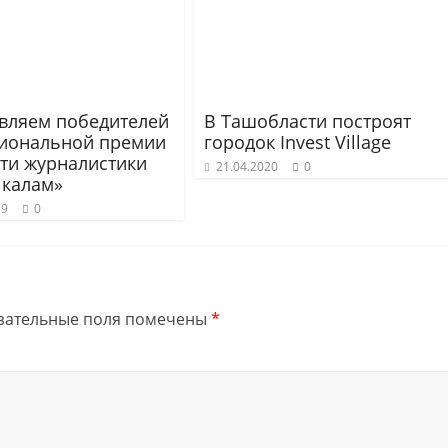
вляем победителей
В Ташобласти построят
циональной премии
городок Invest Village
сти журналистики
21.04.2020
0
 калам»
19
0
зательные поля помечены
*