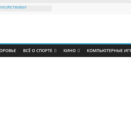
пособствовал
ю главного тренера
ер Юнайтед»
ие политики устроили
равил за судьбу
о парка
утболист «Зенита»
грузчиком
ОРОВЬЕ
ВСЁ О СПОРТЕ
КИНО
КОМПЬЮТЕРНЫЕ ИГ
аловался на страдания
казал травму после
«Мальме»