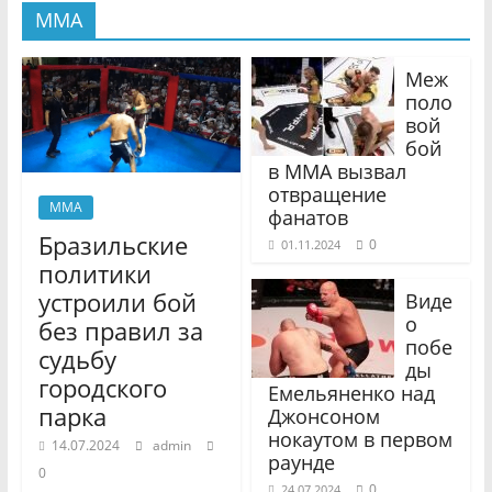
MMA
Меж
поло
вой
бой
в MMA вызвал
отвращение
MMA
фанатов
Бразильские
0
01.11.2024
политики
устроили бой
Виде
о
без правил за
побе
судьбу
ды
городского
Емельяненко над
парка
Джонсоном
нокаутом в первом
14.07.2024
admin
раунде
0
0
24.07.2024