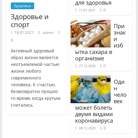
для здоровья
Здоровье
0
11.01.2021
Здоровье и
спорт
При
знак
18.01.2021
admin
и
0
изб
Активный здоровый
ытка сахара в
организме
образ жизни является
неотъемлемой частью
0
27.12.2020
жизни любого
современного
Оди
человека. К счастью,
н
безвозвратно прошло
чело
то время, когда крутым
век
считалась
может болеть
двумя видами
коронавируса
0
09.12.2020