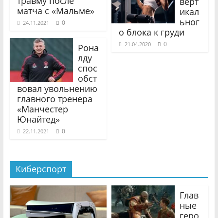
травму после
верт
матча с «Мальме»
икал
ьног
0
24.11.2021
о блока к груди
0
21.04.2020
Рона
лду
спос
обст
вовал увольнению
главного тренера
«Манчестер
Юнайтед»
0
22.11.2021
Киберспорт
Глав
ные
геро