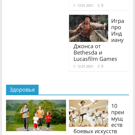
0
13.01.2021
Игра
про
Инд
иану
Джонса от
Bethesda и
Lucasfilm Games
0
12.01.2021
Здоровье
10
преи
мущ
еств
боевых искусств