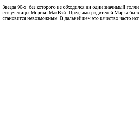
Звезда 90-х, без которого не обходился ни один значимый голл
его ученицы Морико МакВэй. Предками родителей Марка были
становится невозможным. В дальнейшем это качество часто исп