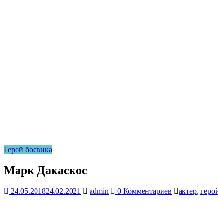
Герой боевика
Марк Дакаскос
24.05.2018
24.02.2021
admin
0 Комментариев
актер
,
геро