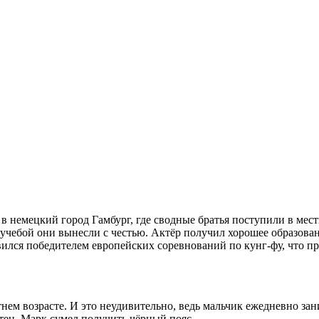
ла в немецкий город Гамбург, где сводные братья поступили в 
 учебой они вынесли с честью. Актёр получил хорошее образова
ился победителем европейских соревнований по кунг-фу, что пр
нем возрасте. И это неудивительно, ведь мальчик ежедневно зан
отец, Марк сумел получить чёрный пояс.