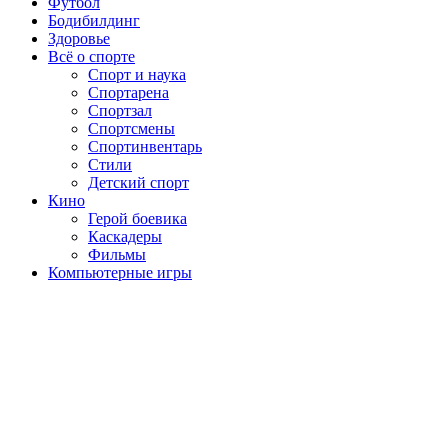
Футбол
Бодибилдинг
Здоровье
Всё о спорте
Спорт и наука
Спортарена
Спортзал
Спортсмены
Спортинвентарь
Стили
Детский спорт
Кино
Герой боевика
Каскадеры
Фильмы
Компьютерные игры