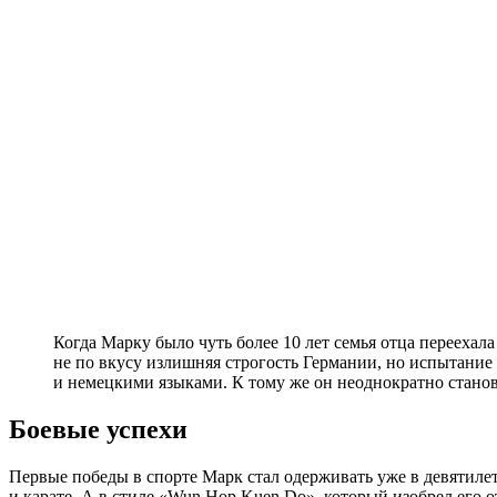
Когда Марку было чуть более 10 лет семья отца перееха
не по вкусу излишняя строгость Германии, но испытание
и немецкими языками. К тому же он неоднократно станов
Боевые успехи
Первые победы в спорте Марк стал одерживать уже в девятилет
и карате. А в стиле «Wun Hop Kuen Do», который изобрел его 