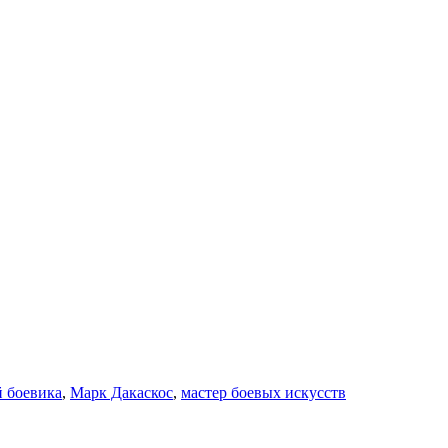
й боевика
,
Марк Дакаскос
,
мастер боевых искусств