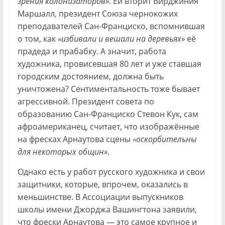
зрения колонизаторов»
. Ей вторит Вирджиния
Маршалл, президент Союза чернокожих
преподавателей Сан-Франциско, вспомнившая
о том, как
«избивали и вешали на деревьях»
её
прадеда и прабабку. А значит, работа
художника, провисевшая 80 лет и уже ставшая
городским достоянием, должна быть
уничтожена? Сентиментальность тоже бывает
агрессивной. Президент совета по
образованию Сан-Франциско Стевон Кук, сам
афроамериканец, считает, что изображённые
на фресках Арнаутова сцены
«оскорбительны
для некоторых общин»
.
Однако есть у работ русского художника и свои
защитники, которые, впрочем, оказались в
меньшинстве. В Ассоциации выпускников
школы имени Джорджа Вашингтона заявили,
что фрески Арнаутова — это самое крупное и