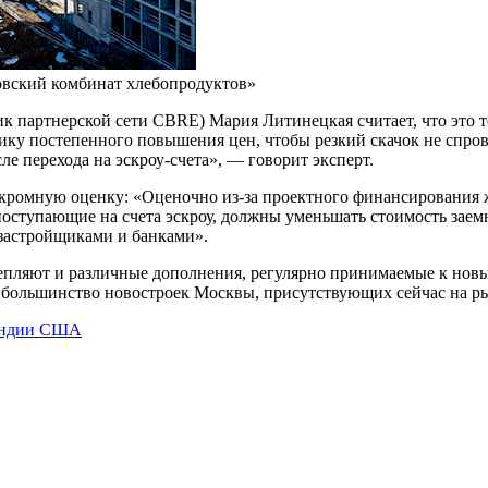
вский комбинат хлебопродуктов»
 партнерской сети CBRE) Мария Литинецкая считает, что это т
тику постепенного повышения цен, чтобы резкий скачок не спро
е перехода на эскроу-счета», — говорит эксперт.
ромную оценку: «Оценочно из-за проектного финансирования жи
 поступающие на счета эскроу, должны уменьшать стоимость зае
застройщиками и банками».
крепляют и различные дополнения, регулярно принимаемые к новы
большинство новостроек Москвы, присутствующих сейчас на рын
ландии США