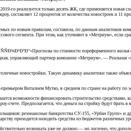
2019-го реализуется только десять ЖК, где применяется новая с
кроу, составляет 12 процентов от количества новостроек и 11 п
емых по новым правилам, составила, по данным аналитиков комп
ссового сегмента. При этом, как уточняют в «Метриум», если с
«Прогнозы по стоимости пореформенного жилья о
кая, управляющий партнер компании «Метриум». — Реальная «на
столичные новостройки. Такую динамику аналитики также объяс
е-премьером Виталием Мутко, в среднем по стране на работу по 
ишатся возможности финансировать строительство средствами, 
скроу-счете. Предполагается, что деньги на стройку будут брать 
ьщиков: резонансные банкротства СУ-155, «Урбан Групп» и дру
арству приходится находить средства из бюджетов различных ур
йствительно возникать уже не должно — но логично, что допол