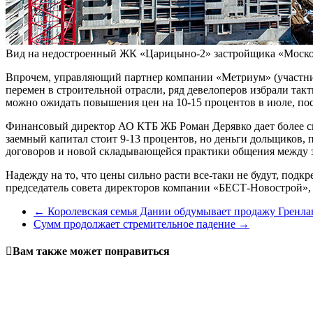
Вид на недостроенный ЖК «Царицыно-2» застройщика «Моско
Впрочем, управляющий партнер компании «Метриум» (участник
перемен в строительной отрасли, ряд девелоперов избрали так
можно ожидать повышения цен на 10-15 процентов в июле, посл
Финансовый директор АО КТБ ЖБ Роман Дерявко дает более ск
заемный капитал стоит 9-13 процентов, но деньги дольщиков,
договоров и новой складывающейся практики общения между 
Надежду на то, что цены сильно расти все-таки не будут, под
председатель совета директоров компании «БЕСТ-Новострой», 
←
Королевская семья Дании обдумывает продажу Грен
Сумм продолжает стремительное падение
→
Вам также может понравиться