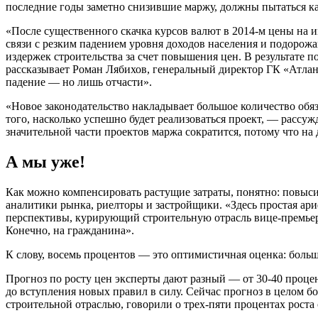
последние годы заметно снизившие маржу, должны пытаться ка
«После существенного скачка курсов валют в 2014-м цены на 
связи с резким падением уровня доходов населения и подорож
издержек строительства за счет повышения цен. В результате 
рассказывает Роман Лябихов, генеральный директор ГК «Атлант
падение — но лишь отчасти».
«Новое законодательство накладывает большое количество обяза
того, насколько успешно будет реализоваться проект, — рассу
значительной части проектов маржа сократится, потому что на
А мы уже!
Как можно компенсировать растущие затраты, понятно: повысив
аналитики рынка, риелторы и застройщики. «Здесь простая ари
перспективы, курирующий строительную отрасль вице-премьер 
Конечно, на гражданина».
К слову, восемь процентов — это оптимистичная оценка: боль
Прогноз по росту цен эксперты дают разный — от 30-40 процен
до вступления новых правил в силу. Сейчас прогноз в целом 
строительной отраслью, говорили о трех-пяти процентах роста 