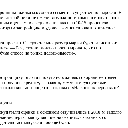
стройщики жилья массового сегмента, существенно выросли. В
ции застройщики не имели возможности компенсировать рост
ашим оценкам, в среднем снизилась на 10-15 процентов, —
екоторым застройщикам удалось компенсировать кризисное
и проекта. Следовательно, размер маржи будет зависеть от
тие». — Безусловно, можно прогнозировать, что по
 бума спроса на рынке недвижимости».
астройщику, оплатит покупатель жилья, говорили не только
ен получить кредит», — заявил, комментируя ценовые
т около восьми процентов годовых. «На кого их переложат?
оцента.
купателя) оценки в основном озвучивались в 2018-м, задолго
уме эксперты, выступающие на секциях, связанных со
дет еще меньше, если вообще будет.