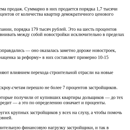
хема продаж. Суммарно в них продается порядка 1,7 тысячи
роцентов от количества квартир демократичного ценового
ании, порядка 179 тысяч рублей. Это на шесть процентов
равнивать между собой новостройки исключительно в пределах
правдались — оно оказалась заметно дороже новостроек,
ценка за реформу» в них составляет примерно 10-15
няют влиянием перехода строительной отрасли на новые
эскроу-счетам перешло не более 7 процентов застройщиков.
которые получили от купивших квартиры дольщиков — до тех
в кредит — а это по определению означает и проценты.
гих крупных застройщиков у всех на слуху, а чтобы помочь
овней.
нительную финансовую нагрузку застройщики, и так в