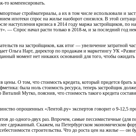
к-то компенсировать.
импортные стройматериалы, а их в том числе использовали и за
анием ипотеки спрос на жилье наоборот снизился. В этой ситуа
после наступления кризиса в 2014 году маржа застройщиков, по н
». — Спрос начал расти только в 2018-м, и за последний год н
тельств на застройщиков, как итог — увеличение затратной част
ждает Ольга Нарт, директор по продажам и маркетингу УК «Разви
 данный момент нет никаких оснований для того, чтобы ожидать
 цены. О том, что стоимость кредита, который придется брать з
фметика: была ноль стоимость ресурса, теперь застройщик долж
Виталий Мутко, пояснив, что стоимость такого кредита состави
шинство опрошенных «Лентой.ру» экспертов говорит о 9-12,5 пр
тов до одного-двух раз. Впрочем, самые пессимистичные (для по
более сдержанный. Скажем, на Петербургском экономическом фор
себестоимости строительства. Что до роста цен на жилье — он бу