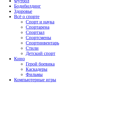
Футбол
Бодибилдинг
Здоровье
Всё о спорте
Спорт и наука
Спортарена
Спортзал
Спортсмены
Спортинвентарь
Стили
Детский спорт
Кино
Герой боевика
Каскадеры
Фильмы
Компьютерные игры