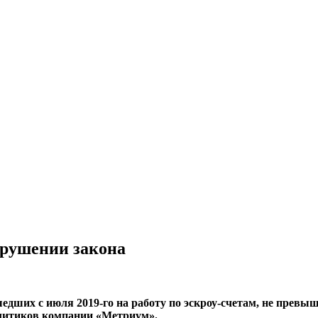
арушении закона
едших с июля 2019-го на работу по эскроу-счетам, не превы
алитиков компании «Метриум».