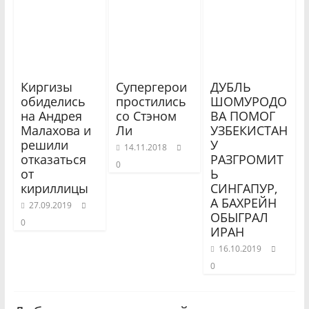
Киргизы
Супергерои
ДУБЛЬ
обиделись
простились
ШОМУРОДО
на Андрея
со Стэном
ВА ПОМОГ
Малахова и
Ли
УЗБЕКИСТАН
решили
У
14.11.2018
отказаться
РАЗГРОМИТ
0
от
Ь
кириллицы
СИНГАПУР,
А БАХРЕЙН
27.09.2019
ОБЫГРАЛ
0
ИРАН
16.10.2019
0