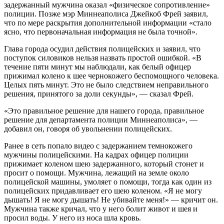
задержанный мужчина оказал «физическое сопротивление»
полиции. Позже мэр Миннеаполиса Джейкоб Фрей заявил,
что по мере раскрытия дополнительной информации «стало
ясно, что первоначальная информация не была точной».
Глава города осудил действия полицейских и заявил, что
поступок силовиков нельзя назвать простой ошибкой. «В
течение пяти минут мы наблюдали, как белый офицер
прижимал колено к шее чернокожего беспомощного человека.
Целых пять минут. Это не было следствием неправильного
решения, принятого за доли секунды», — сказал Фрей.
«Это правильное решение для нашего города, правильное
решение для департамента полиции Миннеаполиса», —
добавил он, говоря об увольнении полицейских.
Ранее в сеть попало видео с задержанием темнокожего
мужчины полицейскими. На кадрах офицер полиции
прижимает коленом шею задержанного, который стонет и
просит о помощи. Мужчина, лежащий на земле около
полицейской машины, умоляет о помощи, тогда как один из
полицейских придавливает его шею коленом. «Я не могу
дышать! Я не могу дышать! Не убивайте меня!» — кричит он.
Мужчина также кричал, что у него болит живот и шея и
просил воды. У него из носа шла кровь.