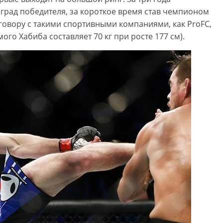
град победителя, за короткое время став чемпионом
оговору с такими спортивными компаниями, как ProFC,
мого Хабиба составляет 70 кг при росте 177 см).