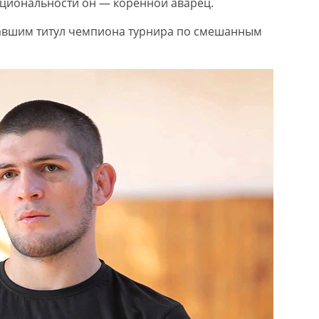
циональности он — коренной аварец.
вавшим титул чемпиона турнира по смешанным