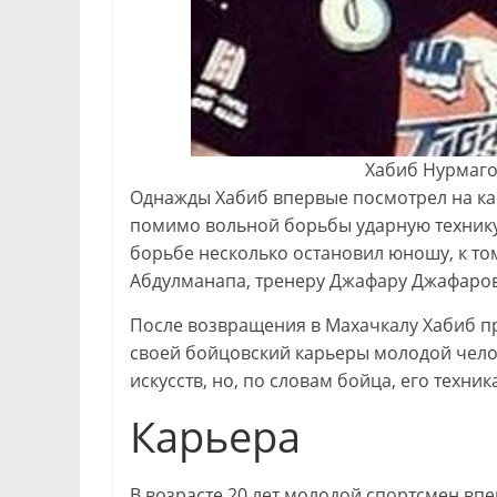
Хабиб Нурмаго
Однажды Хабиб впервые посмотрел на кас
помимо вольной борьбы ударную технику
борьбе несколько остановил юношу, к том
Абдулманапа, тренеру Джафару Джафаров
После возвращения в Махачкалу Хабиб п
своей бойцовский карьеры молодой чело
искусств, но, по словам бойца, его техни
Карьера
В возрасте 20 лет молодой спортсмен впе