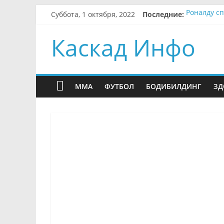
Skip
Суббота, 1 октября, 2022
Последние:
Роналду с
to
Бразильски
content
Бывший фу
Каскад Инфо
Месси пож
Вендел по
MMA
ФУТБОЛ
БОДИБИЛДИНГ
ЗД