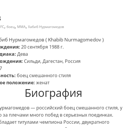
в
,
,
,
FC
боец
ММА
Хабиб Нурмагомедов
биб Нурмагомедов ( Khabib Nurmagomedov )
ождения:
20 сентября 1988 г.
диака:
Дева
рождения:
Сильди, Дагестан, Россия
7
ность:
боец смешанного стиля
ое положение:
женат
Биография
урмагомедов — российский боец смешанного стиля, у
о за плечами много побед в серьезных поединках.
бладает титулами чемпиона России, двукратного