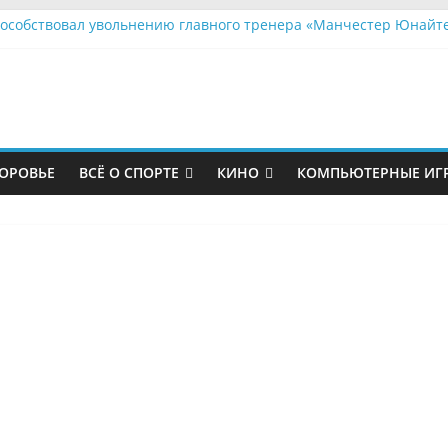
пособствовал увольнению главного тренера «Манчестер Юнайт
е политики устроили бой без правил за судьбу городского парк
тболист «Зенита» работает грузчиком
аловался на страдания в ПСЖ
казал травму после матча с «Мальме»
ОРОВЬЕ
ВСЁ О СПОРТЕ
КИНО
КОМПЬЮТЕРНЫЕ ИГ