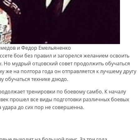
медов и Федор Емельяненко
сете бои без правил и загорелся желанием освоить
. Но мудрый отцовский совет продолжить обучаться
у же на полтора года он отправляется к лучшему другу
у обучаться технике дзюдо.
родолжает тренировки по боевому самбо. К началу
век прошел все виды подготовки различных боевых
ка удара до сих пор не совершенна.
рвые выходит на большой ринг. За три года