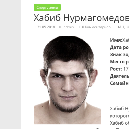
Спортсмены
Хабиб Нурмагомедо
,
31.05.2018
admin
0 Комментариев
M-1
U
Имя:
Ха
Дата р
Знак зо
Место 
Рост:
17
Деятель
Семейн
Хабиб Н
которог
Хабиб о