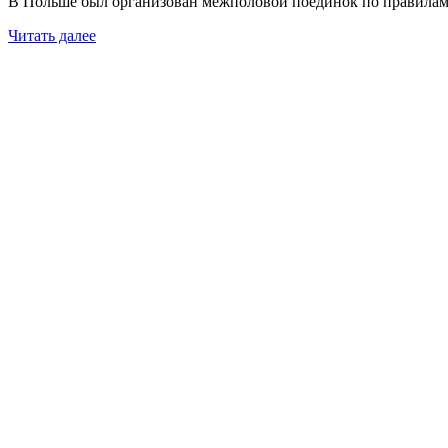
В Польше был организован межполовой поединок по правила
Читать далее