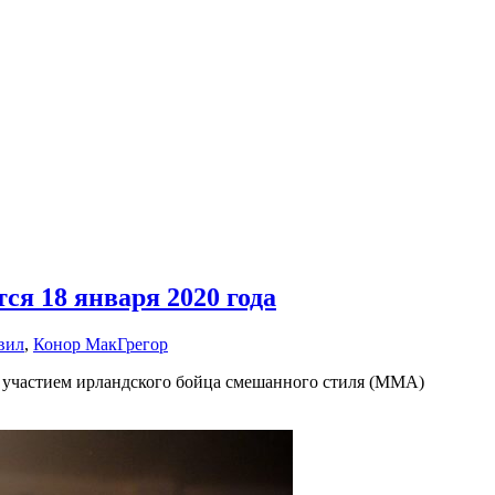
ся 18 января 2020 года
вил
,
Конор МакГрегор
частием ирландского бойца смешанного стиля (ММА)