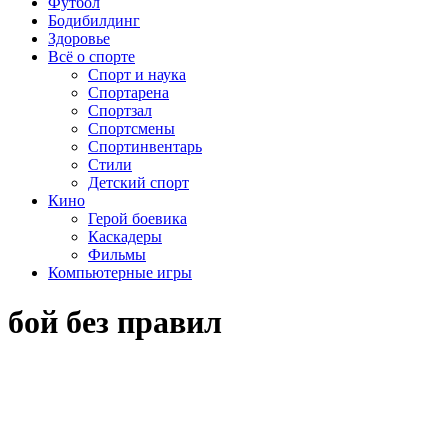
Футбол
Бодибилдинг
Здоровье
Всё о спорте
Спорт и наука
Спортарена
Спортзал
Спортсмены
Спортинвентарь
Стили
Детский спорт
Кино
Герой боевика
Каскадеры
Фильмы
Компьютерные игры
бой без правил