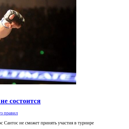
не состоится
ез правил
антос не сможет принять участия в турнире