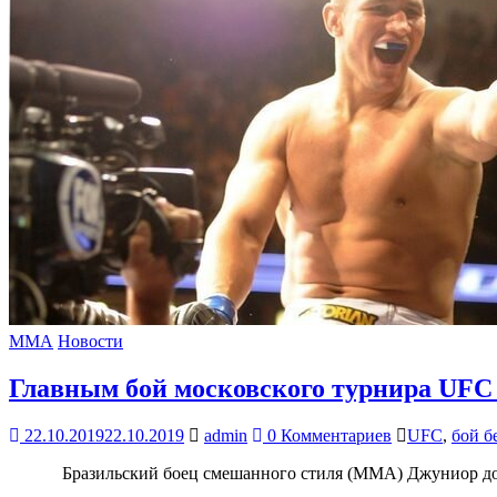
MMA
Новости
Главным бой московского турнира UFC 
22.10.2019
22.10.2019
admin
0 Комментариев
UFC
,
бой б
Бразильский боец смешанного стиля (MMA) Джуниор дос С