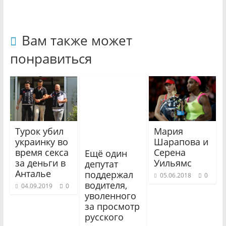
Вам также может
понравиться
Турок убил
Мария
украинку во
Шарапова и
время секса
Серена
Ещё один
за деньги в
Уильямс
депутат
Анталье
поддержал
05.06.2018
0
водителя,
04.09.2019
0
уволенного
за просмотр
русского