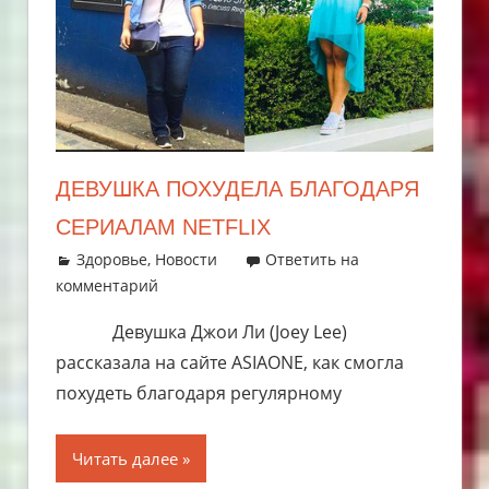
ДЕВУШКА ПОХУДЕЛА БЛАГОДАРЯ
СЕРИАЛАМ NETFLIX
05.07.2019
admin
Здоровье
,
Новости
Ответить на
комментарий
Девушка Джои Ли (Joey Lee)
рассказала на сайте ASIAONE, как смогла
похудеть благодаря регулярному
Читать далее