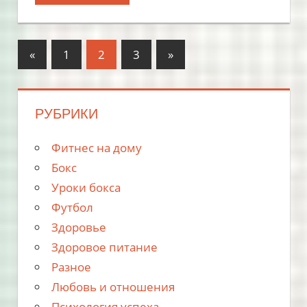
«
Предыдущий
1
2
3
Следующий
»
Навигация
по
РУБРИКИ
записям
Фитнес на дому
Бокс
Уроки бокса
Футбол
Здоровье
Здоровое питание
Разное
Любовь и отношения
Психология успеха