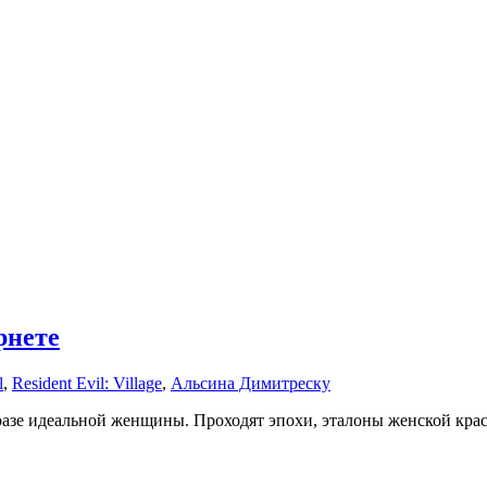
рнете
l
,
Resident Evil: Village
,
Альсина Димитреску
разе идеальной женщины. Проходят эпохи, эталоны женской крас