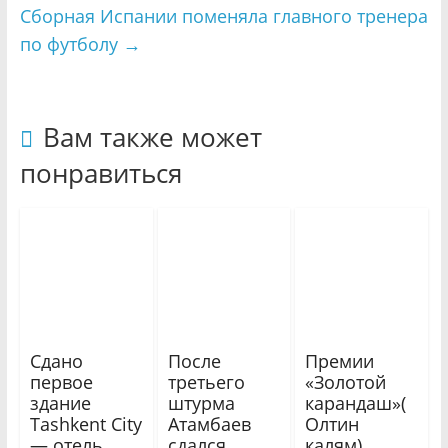
Сборная Испании поменяла главного тренера
по футболу
→
Вам также может
понравиться
Сдано
После
Премии
первое
третьего
«Золотой
здание
штурма
карандаш»(
Tashkent City
Атамбаев
Олтин
— отель
сдался
калям)