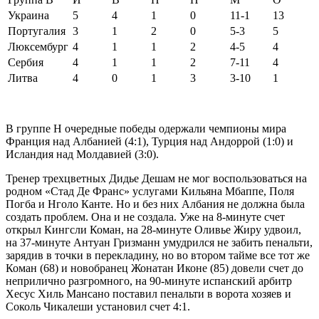
Украина
5
4
1
0
11-1
13
Португалия
3
1
2
0
5-3
5
Люксембург
4
1
1
2
4-5
4
Сербия
4
1
1
2
7-11
4
Литва
4
0
1
3
3-10
1
В группе Н очередные победы одержали чемпионы мира
Франция над Албанией (4:1), Турция над Андоррой (1:0) и
Исландия над Молдавией (3:0).
Тренер трехцветных Дидье Дешам не мог воспользоваться на
родном «Стад Де Франс» услугами Кильяна Мбаппе, Поля
Погба и Нголо Канте. Но и без них Албания не должна была
создать проблем. Она и не создала. Уже на 8-минуте счет
открыл Кингсли Коман, на 28-минуте Оливье Жиру удвоил,
на 37-минуте Антуан Гризманн умудрился не забить пенальти,
зарядив в точки в перекладину, но во втором тайме все тот же
Коман (68) и новобранец Жонатан Иконе (85) довели счет до
неприлично разгромного, на 90-минуте испанский арбитр
Хесус Хиль Мансано поставил пенальти в ворота хозяев и
Соколь Чикалеши установил счет 4:1.