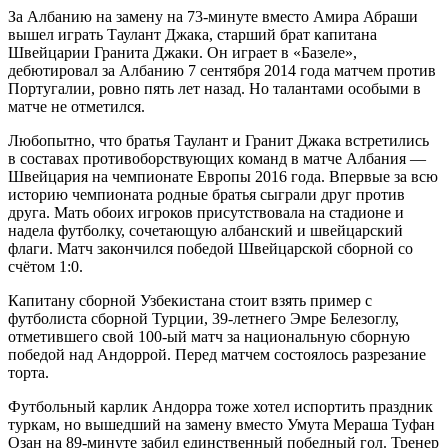
За Албанию на замену на 73-минуте вместо Амира Абраши
вышел играть Таулант Джака, старший брат капитана
Швейцарии Гранита Джаки. Он играет в «Базеле»,
дебютировал за Албанию 7 сентября 2014 года матчем против
Португалии, ровно пять лет назад. Но талантами особыми в
матче не отметился.
Любопытно, что братья Таулант и Гранит Джака встретились
в составах противоборствующих команд в матче Албания —
Швейцария на чемпионате Европы 2016 года. Впервые за всю
историю чемпионата родные братья сыграли друг против
друга. Мать обоих игроков присутствовала на стадионе и
надела футболку, сочетающую албанский и швейцарский
флаги. Матч закончился победой Швейцарской сборной со
счётом 1:0.
Капитану сборной Узбекистана стоит взять пример с
футболиста сборной Турции, 39-летнего Эмре Белезоглу,
отметившего свой 100-ый матч за национальную сборную
победой над Андоррой. Перед матчем состоялось разрезание
торта.
Футбольный карлик Андорра тоже хотел испортить праздник
туркам, но вышедший на замену вместо Умута Мераша Туфан
Озан на 89-минуте забил единственный победный гол. Тренер