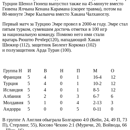
Турции Шенол Гюнеш выпустил также на 45-минуте вместо
Гювена Ялчына Кенана Карамана (скорее травма), потом на
80-минуте Эмре Кылынча вместо Хакана Чалханоглу.
Первый матч за Турцию Эмре провел в 2000-м году. Эмре стал
пятым турком, сумевшим достичь отметки в 100 игр
за национальную команду. Помимо него ими стали
вратарь Рюштю Речбер(120), нападающий Хакан
Шюкюр (112), защитник Бюлент Коркмаз (102)
и полузащитник Арда Туран (100).
Группа Н
И
В
Н
П
М
О
Франция
5
4
0
1
16-4
12
Турция
5
4
0
1
10-2
12
Исландия
5
4
0
1
8-5
12
Албания
5
2
0
3
6-7
6
Молдавия
5
1
0
4
2-13
3
Андорра
5
0
0
5
0-11
0
В группе А Англия обыграла Болгарию 4:0 (Кейн, 24, 49 П, 73
П), Стерлинг, 55), Косово Чехию 2:1 (Муричи, 20, Войвода, 66