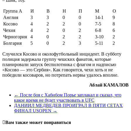
– Шик, 16).
Группа А
И
В
Н
П
М
О
Англия
3
3
0
0
14-1
9
Косово
4
2
2
0
7-5
8
Чехия
4
2
0
2
6-8
6
Черногория
4
0
2
2
3-10
2
Болгария
5
0
2
3
5-11
2
Случился Косово и околофутбольный инцидент. В субботу
полиция задержала группу чешских фанатов, которые
планировали запуск беспилотника с флагом и надписью
«Косово — это Сербия». Как говорится, чехи хоть и не
победили косоваров, но потрепать нервы удалось вполне.
Аблай КАМАЛОВ
←
После боя с Хабибом Порье заплакал и сказал, что
какое время не будет участвовать в UFC
ДАНИИЛ МЕДВЕДЕВ ПРОИГРАЛ В ПЯТИ СЕТАХ
ФИНАЛ USOPEN
→
Вам также может понравиться