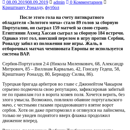
08.09.2019
08.09.2019
admin
0 Комментариев
Криштиану Роналду
,
футбол
После этого гола на счету пятикратного
обладателя «Золотого мяча» стало 89 голов за сборную
Португалии, он сыграл 159 матчей за свою страну.
Египтянин Ахмед Хассан сыграл за сборную 184 встречи.
Однако этот гол, внесший перелом в игру против Сербии,
Роналду забил из положения вне игры. Жаль, в
отборочных матчах чемпионата Европы не используется
система ВАР.
Сербия-Португалия 2:4 (Никола Миленкович, 68, Александр
Митрович, 85 – Виллиам Карвалью, 42, Гонсалу Гедеш, 58,
Криштиану Роналду, 80, Бернарду Силва, 86).
Турецкая бригада арбитров во главе с Джюнейтом Чакыром
серьезно подмочила свою репутацию, зафиксировав забитый
не по правилам гол в ворота хозяев поля. Хочется верить, без
злого умысла. Возможно, повлияло обаяние португальского
мачо, с честными глазами праздновавшего взятие ворот
сербов. Хотя он даже притормозил и оглянулся на лайнсмена,
только не увидев поднятого вверх флажка продолжил
движение вперед.