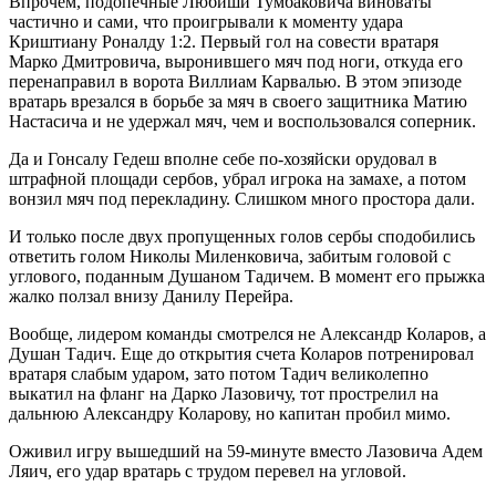
Впрочем, подопечные Любиши Тумбаковича виноваты
частично и сами, что проигрывали к моменту удара
Криштиану Роналду 1:2. Первый гол на совести вратаря
Марко Дмитровича, выронившего мяч под ноги, откуда его
перенаправил в ворота Виллиам Карвалью. В этом эпизоде
вратарь врезался в борьбе за мяч в своего защитника Матию
Настасича и не удержал мяч, чем и воспользовался соперник.
Да и Гонсалу Гедеш вполне себе по-хозяйски орудовал в
штрафной площади сербов, убрал игрока на замахе, а потом
вонзил мяч под перекладину. Слишком много простора дали.
И только после двух пропущенных голов сербы сподобились
ответить голом Николы Миленковича, забитым головой с
углового, поданным Душаном Тадичем. В момент его прыжка
жалко ползал внизу Данилу Перейра.
Вообще, лидером команды смотрелся не Александр Коларов, а
Душан Тадич. Еще до открытия счета Коларов потренировал
вратаря слабым ударом, зато потом Тадич великолепно
выкатил на фланг на Дарко Лазовичу, тот прострелил на
дальнюю Александру Коларову, но капитан пробил мимо.
Оживил игру вышедший на 59-минуте вместо Лазовича Адем
Ляич, его удар вратарь с трудом перевел на угловой.