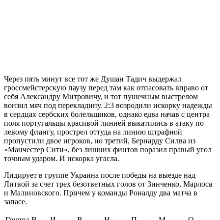
Через пять минут все тот же Душан Тадич выдержал
гроссмейстерскую паузу перед там как отпасовать вправо от
себя Александру Митровичу, и тот пушечным выстрелом
вонзил мяч под перекладину. 2:3 возродили искорку надежды
в сердцах сербских болельщиков, однако едва начав с центра
поля португальцы красивой линией выкатились в атаку по
левому флангу, прострел оттуда на линию штрафной
пропустили двое игроков, но третий, Бернарду Силва из
«Манчестер Сити», без лишних финтов поразил правый угол
точным ударом. И искорка угасла.
Лидирует в группе Украина после победы на выезде над
Литвой за счет трех безответных голов от Зинченко, Марлоса
и Малиновского. Причем у команды Роналду два матча в
запасе.
Группа В
И
В
Н
П
М
О