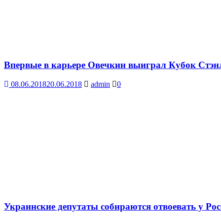
Впервые в карьере Овечкин выиграл Кубок Стэн
08.06.2018
20.06.2018
admin
0
Украинские депутаты собираются отвоевать у Ро