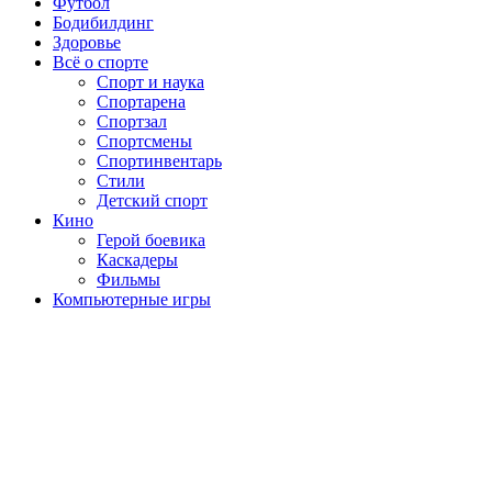
Футбол
Бодибилдинг
Здоровье
Всё о спорте
Спорт и наука
Спортарена
Спортзал
Спортсмены
Спортинвентарь
Стили
Детский спорт
Кино
Герой боевика
Каскадеры
Фильмы
Компьютерные игры