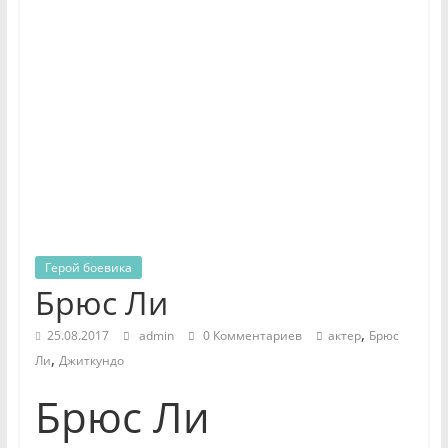
Герой боевика
Брюс Ли
,
25.08.2017
admin
0 Комментариев
актер
Брюс
,
Ли
Джиткундо
Брюс Ли