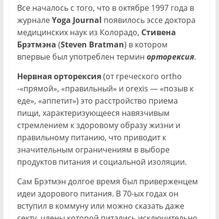
Все началось с того, что в октябре 1997 года в
журнале
Yoga Journal
появилось эссе доктора
медицинских наук из Колорадо,
Стивена
Брэтмэна
(
Steven Bratman
) в котором
впервые был употреблен термин
орторексия
.
Нервная орторексия
(от греческого ortho
-«прямой», «правильный» и orexis — «позыв к
еде», «аппетит») это расстройство приема
пищи, характеризующееся навязчивым
стремлением к здоровому образу жизни и
правильному питанию, что приводит к
значительным ограничениям в выборе
продуктов питания и социальной изоляции.
Сам Брэтмэн долгое время был приверженцем
идеи здорового питания. В 70-ых годах он
вступил в коммуну или можно сказать даже
секту, члены которой питались исключительно