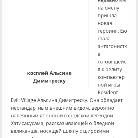
на смену
пришла
новая
героиня. Ею
стала
антагонистк
а
готовящейс
я к релизу
косплей Альсина
компьютер
Димитреску
ной игры
Resident
Evil: Village Альсина Димитреску. Она обладает
нестандартным внешним видом, вероятно
навеянным японской городской легендой
Хатисакусама, рассказывающей о бледной
великанше, носящей шляпу с широкими