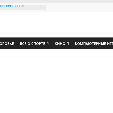
способствовал
ию главного тренера
тер Юнайтед»
кие политики устроили
равил за судьбу
го парка
утболист «Зенита»
 грузчиком
ОРОВЬЕ
ВСЁ О СПОРТЕ
КИНО
КОМПЬЮТЕРНЫЕ ИГ
жаловался на страдания
оказал травму после
«Мальме»