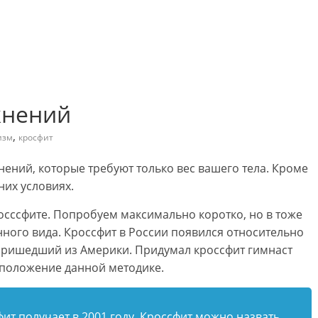
ажнений
,
изм
кросфит
нений, которые требуют только вес вашего тела. Кроме
них условиях.
росссфите. Попробуем максимально коротко, но в тоже
ного вида. Кроссфит в России появился относительно
, пришедший из Америки. Придумал кроссфит гимнаст
е положение данной методике.
т получает в 2001 году. Кроссфит можно назвать