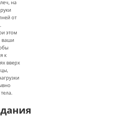
леч, на
 руки
пней от
.
ри этом
, ваши
тобы
я к
ях вверх
ицы,
нагрузки
рывно
 тела.
едания