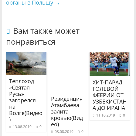
органы в Польшу
→
Вам также может
понравиться
Теплоход
ХИТ-ПАРАД
«Святая
ГОЛЕВОЙ
Русь»
ФЕЕРИИ ОТ
Резиденция
загорелся
УЗБЕКИСТАН
Атамбаева
на
А ДО ИРАНА
залита
Волге(Видео
11.10.2019
0
кровью(Вид
)
ео)
13.08.2019
0
08.08.2019
0