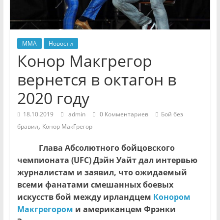
MMA
Новости
Конор Макгрегор
вернется в октагон в
2020 году
18.10.2019
admin
0 Комментариев
Бой без
,
бравил
Конор МакГрегор
Глава Абсолютного бойцовского
чемпионата (UFC) Дэйн Уайт дал интервью
журналистам и заявил, что ожидаемый
всеми фанатами смешанных боевых
искусств бой между ирландцем
Конором
Макгрегором
и американцем Фрэнки