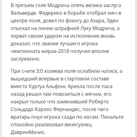
В третьем голе Модрича опять велика заслуга
Вальверде. Федерико в борьбе отобрал мяч в
центре поля, довел по флангу до Азара, Эден
отыскал на линии штрафной Луку Модрича, а
хорват своим ударом на исполнение вновь
доказал, что звание лучшего игрока
чемпионата мираа-2018 получил вполне
заслуженно.
При счете 3:0 хозяева поля ослабили натиск, а
вышедший впервые в стартовом составе
вместо Куртуа Альфонс Ареола после паса
назад решил там повозиться с мячом, его
накрыл только что заменивший Роберто
Сольдадо Карлос Фернандес, после чего
вратарь пнул игрока сзади по ногам. Пенальти
спокойно реализовал венесуэлец
ДавринМачис.