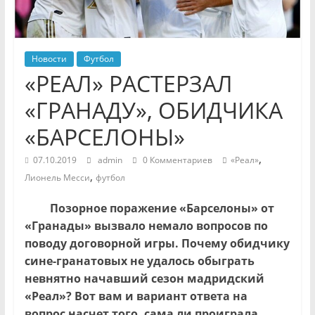
Новости
Футбол
«РЕАЛ» РАСТЕРЗАЛ
«ГРАНАДУ», ОБИДЧИКА
«БАРСЕЛОНЫ»
,
07.10.2019
admin
0 Комментариев
«Реал»
,
Лионель Месси
футбол
Позорное поражение «Барселоны» от
«Гранады» вызвало немало вопросов по
поводу договорной игры. Почему обидчику
сине-гранатовых не удалось обыграть
невнятно начавший сезон мадридский
«Реал»? Вот вам и вариант ответа на
вопрос насчет того, сама ли проиграла