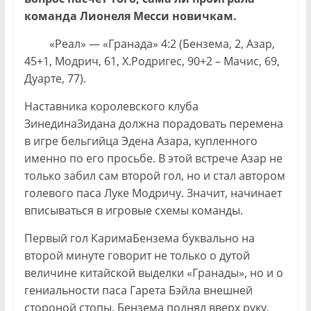
команда Лионеля Месси новичкам.
«Реал» — «Гранада» 4:2 (Бензема, 2, Азар,
45+1, Модрич, 61, Х.Родригес, 90+2 – Мачис, 69,
Дуарте, 77).
Наставника королевского клуба
ЗинединаЗидана должна порадовать перемена
в игре бельгийца Эдена Азара, купленного
именно по его просьбе. В этой встрече Азар не
только забил сам второй гол, но и стал автором
голевого паса Луке Модричу. Значит, начинает
вписываться в игровые схемы команды.
Первый гол КаримаБензема буквально на
второй минуте говорит не только о дутой
величине китайской выделки «Гранады», но и о
гениальности паса Гарета Бэйла внешней
стороной стопы. Бензема поднял вверх руку,