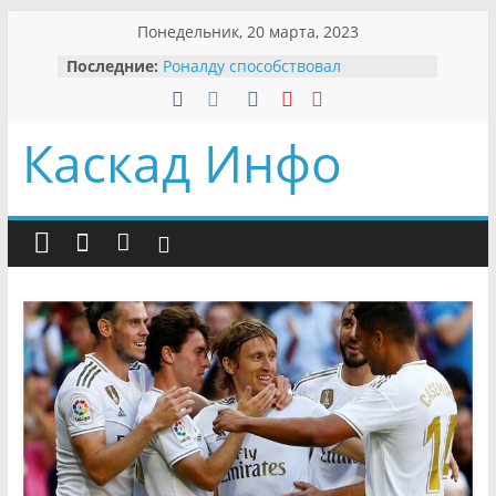
Skip
Понедельник, 20 марта, 2023
to
Последние:
Роналду способствовал
content
увольнению главного тренера
«Манчестер Юнайтед»
Бразильские политики устроили
Каскад Инфо
бой без правил за судьбу
городского парка
Бывший футболист «Зенита»
работает грузчиком
Месси пожаловался на страдания
в ПСЖ
Вендел показал травму после
матча с «Мальме»