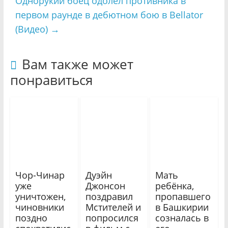
Однорукий боец одолел противника в
первом раунде в дебютном бою в Bellator
(Видео)
→
Вам также может
понравиться
Чор-Чинар
Дуэйн
Мать
уже
Джонсон
ребёнка,
уничтожен,
поздравил
пропавшего
чиновники
Мстителей и
в Башкирии
поздно
попросился
созналась в