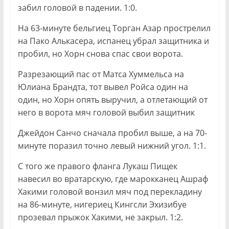
забил головой в падении. 1:0.
На 63-минуте бельгиец Торган Азар прострелил
на Пако Алькасера, испанец убрал защитника и
пробил, но Хорн снова спас свои ворота.
Разрезающий пас от Матса Хуммельса на
Юлиана Брандта, тот вывел Ройса один на
один, но Хорн опять выручил, а отлетающий от
него в ворота мяч головой выбил защитник
Джейдон Санчо сначала пробил выше, а на 70-
минуте поразил точно левый нижний угол. 1:1.
С того же правого фланга Лукаш Пищек
навесил во вратарскую, где марокканец Ашраф
Хакими головой вонзил мяч под перекладину
на 86-минуте, нигериец Кингсли Эхизибуе
прозевал прыжок Хакими, не закрыл. 1:2.