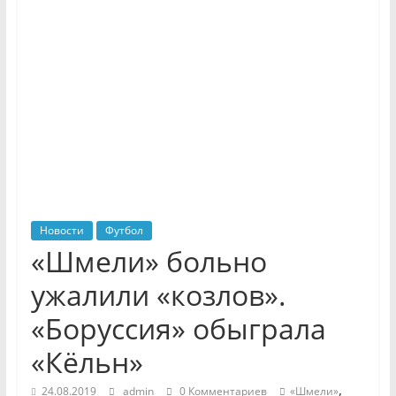
Новости
Футбол
«Шмели» больно
ужалили «козлов».
«Боруссия» обыграла
«Кёльн»
,
24.08.2019
admin
0 Комментариев
«Шмели»