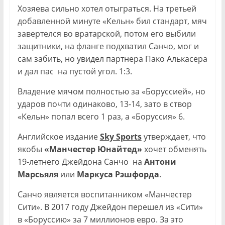
Хозяева сильно хотел отыграться. На третьей
добавленной минуте «Кельн» бил стандарт, мяч
завертелся во вратарской, потом его выбили
защитники, на фланге подхватил Санчо, мог и
сам забить, но увидел партнера Пако Алькасера
и дал пас на пустой угол. 1:3.
Владение мячом полностью за «Боруссией», но
ударов почти одинаково, 13-14, зато в створ
«Кельн» попал всего 1 раз, а «Боруссия» 6.
Английское издание
Sky Sports
утверждает, что
якобы
«Ма
нчестер Юнайтед»
хочет обменять
19-летнего Джейдона Санчо на
Антони
Марсьяля
или
Маркуса Рэшфорда
.
Санчо является воспитанником «Манчестер
Сити». В 2017 году Джейдон перешел из «Сити»
в «Боруссию» за 7 миллионов евро. За это