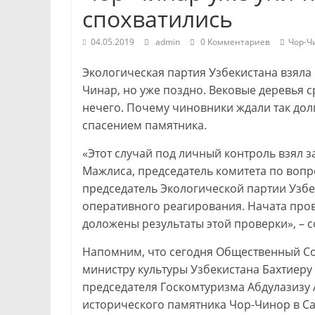
спохватились
04.05.2019
admin
0 Комментариев
Чор-Ч
Экологическая партия Узбекистана взяла
Чинар, но уже поздно. Вековые деревья 
нечего. Почему чиновники ждали так до
спасением памятника.
«Этот случай под личный контроль взял 
Мажлиса, председатель комитета по воп
председатель Экологической партии Узбе
оперативного реагирования. Начата пров
доложены результаты этой проверки», – 
Напомним, что сегодня Общественный Со
министру культуры Узбекистана Бахтиер
председателя Госкомтуризма Абдулазизу 
исторического памятника Чор-Чинор в С