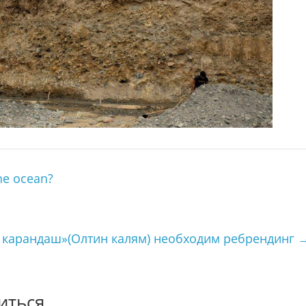
he ocean?
 карандаш»(Олтин калям) необходим ребрендинг
иться