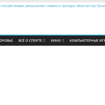
 способствовал увольнению главного тренера «Манчестер Юна
ские политики устроили бой без правил за судьбу городского п
футболист «Зенита» работает грузчиком
ожаловался на страдания в ПСЖ
показал травму после матча с «Мальме»
ОРОВЬЕ
ВСЁ О СПОРТЕ
КИНО
КОМПЬЮТЕРНЫЕ ИГ