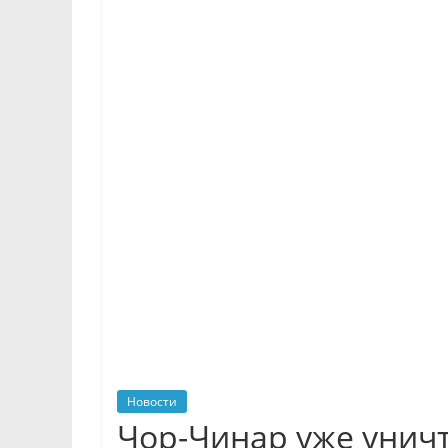
Новости
Чор-Чинар уже унич