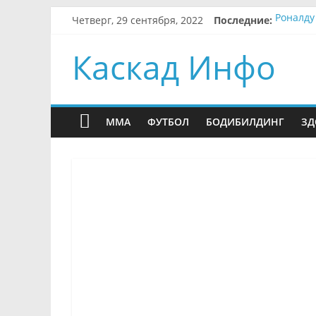
Skip
Четверг, 29 сентября, 2022
Последние:
Роналду
to
Бразиль
content
Бывший 
Каскад Инфо
Месси п
Вендел 
MMA
ФУТБОЛ
БОДИБИЛДИНГ
ЗД