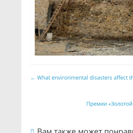
←
What environmental disasters affect t
Премии «Золотой
Вам также может понрав