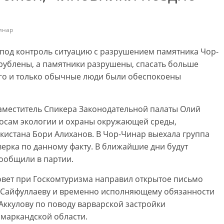
инар
 под контроль ситуацию с разрушением памятника Чор-
срублены, а памятники разрушены, спасать больше
лго и только обычные люди были обеспокоены
заместитель Спикера Законодательной палаты Олий
росам экологии и охраны окружающей среды,
кистана Бори Алиханов. В Чор-Чинар выехала группа
ерка по данному факту. В ближайшие дни будут
сообщили в партии.
вет при Госкомтуризма направил открытое письмо
у Сайфуллаеву и временно исполняющему обязанности
Аккулову по поводу варварской застройки
амаркандской области.