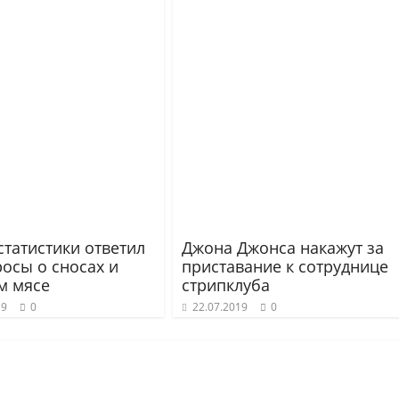
статистики ответил
Джона Джонса накажут за
росы о сносах и
приставание к сотруднице
м мясе
стрипклуба
19
0
22.07.2019
0