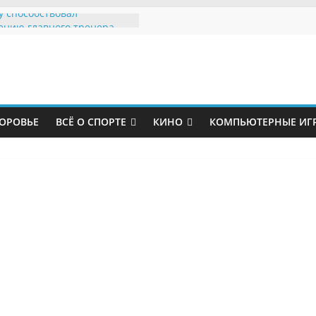
у способствовал
ению главного тренера
стер Юнайтед»
ьские политики устроили
з правил за судьбу
кого парка
 футболист «Зенита»
ет грузчиком
ОРОВЬЕ
ВСЁ О СПОРТЕ
КИНО
КОМПЬЮТЕРНЫЕ ИГ
пожаловался на страдания
 показал травму после
с «Мальме»