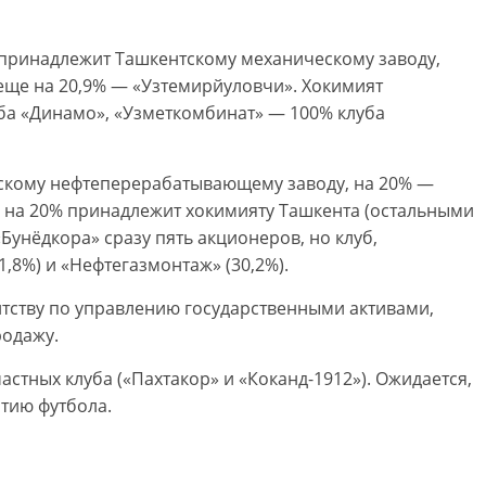
% принадлежит Ташкентскому механическому заводу,
 еще на 20,9% — «Узтемирйуловчи». Хокимият
ба «Динамо», «Узметкомбинат» — 100% клуба
рскому нефтеперерабатывающему заводу, на 20% —
» на 20% принадлежит хокимияту Ташкента (остальными
«Бунёдкора» сразу пять акционеров, но клуб,
1,8%) и «Нефтегазмонтаж» (30,2%).
ентству по управлению государственными активами,
родажу.
частных клуба («Пахтакор» и «Коканд-1912»). Ожидается,
итию футбола.