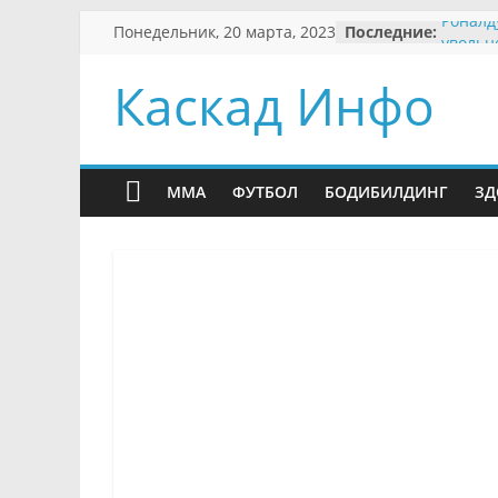
Skip
Понедельник, 20 марта, 2023
Последние:
Роналд
to
увольн
«Манче
content
Каскад Инфо
Бразил
бой бе
городс
Бывший
работа
MMA
ФУТБОЛ
БОДИБИЛДИНГ
ЗД
Месси 
в ПСЖ
Вендел
матча 