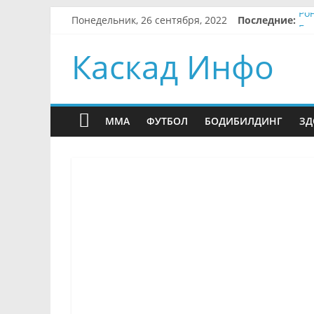
Skip
Понедельник, 26 сентября, 2022
Последние:
Ро
to
Бр
content
Бы
Каскад Инфо
Ме
Ве
MMA
ФУТБОЛ
БОДИБИЛДИНГ
ЗД