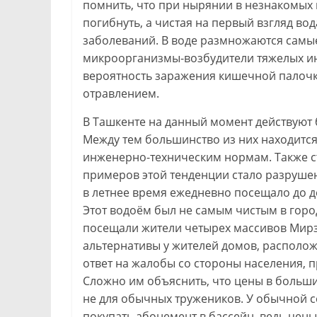
помнить, что при нырянии в незнакомых 
погибнуть, а чистая на первый взгляд в
заболеваний. В воде размножаются самы
микроорганизмы-возбудители тяжелых ин
вероятность заражения кишечной палоч
отравлением.
В Ташкенте на данный момент действуют б
Между тем большинство из них находится 
инженерно-техническим нормам. Также с
примеров этой тенденции стало разруше
в летнее время ежедневно посещало до де
Этот водоём был не самым чистым в город
посещали жители четырех массивов Мирз
альтернативы у жителей домов, располож
ответ на жалобы со стороны населения, 
Сложно им объяснить, что цены в больши
не для обычных тружеников. У обычной с
покупать абонемент в бассейн, ведь цены