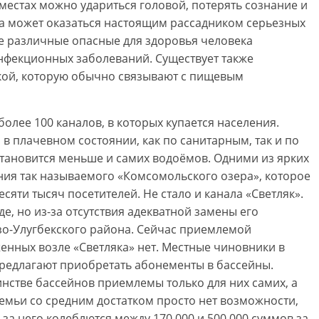
местах можно удариться головой, потерять сознание и
ода может оказаться настоящим рассадником серьезных
е различные опасные для здоровья человека
фекционных заболеваний. Существует также
кой, которую обычно связывают с пищевым
олее 100 каналов, в которых купается населения.
в плачевном состоянии, как по санитарным, так и по
тановится меньше и самих водоёмов. Одними из ярких
ния так называемого «Комсомольского озера», которое
сяти тысяч посетителей. Не стало и канала «Светляк».
е, но из-за отсутствия адекватной замены его
о-Улугбекского района. Сейчас приемлемой
енных возле «Светляка» нет. Местные чиновники в
предлагают приобретать абонементы в бассейны.
нстве бассейнов приемлемы только для них самих, а
емьи со средним достатком просто нет возможности,
 за него колеблются между 170 000 и 500 000 суммов за