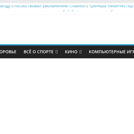
налду способствовал увольнению главного тренера «Манчесте
азильские политики устроили бой без правил за судьбу городск
вший футболист «Зенита» работает грузчиком
сси пожаловался на страдания в ПСЖ
ндел показал травму после матча с «Мальме»
ОРОВЬЕ
ВСЁ О СПОРТЕ
КИНО
КОМПЬЮТЕРНЫЕ ИГ