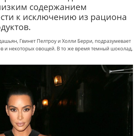
низким содержанием
ести к исключению из рациона
дуктов.
ашьян, Гвинет Пелтроу и Холли Берри, подразумевает
ов и некоторых овощей. В то же время темный шоколад,