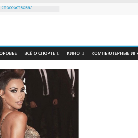
 способствовал
ению главного тренера
стер Юнайтед»
ские политики устроили
 правил за судьбу
ого парка
 футболист «Зенита»
т грузчиком
ОРОВЬЕ
ВСЁ О СПОРТЕ
КИНО
КОМПЬЮТЕРНЫЕ ИГ
пожаловался на страдания
показал травму после
с «Мальме»