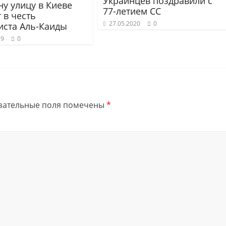
Украинцев поздравили с
ну улицу в Киеве
77-летием СС
 в честь
27.05.2020
0
иста Аль-Каиды
19
0
зательные поля помечены
*