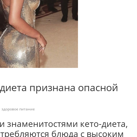
 диета признана опасной
,
здоровое питание
аменитостями кето-диета,
отребляются блюда с высоким