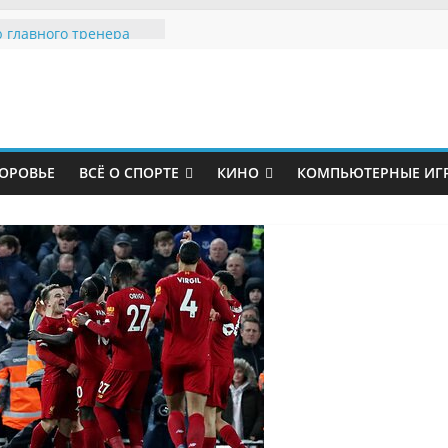
особствовал
 главного тренера
р Юнайтед»
е политики устроили
вил за судьбу
парка
болист «Зенита»
рузчиком
ОРОВЬЕ
ВСЁ О СПОРТЕ
КИНО
КОМПЬЮТЕРНЫЕ ИГ
ловался на страдания
азал травму после
альме»