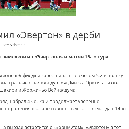
ил «Эвертон» в дерби
,
рпуль»
футбол
 земляков из «Эвертона» в матче 15-го тура
адионе «Энфилд» и завершилась со счетом 5:2 в пользу
она красные ответили дублем Дивока Ориги, а также
Шакири и Жоржиньо Вейналдума.
яд, набрал 43 очка и продолжает уверенно
ле поражения оказался в зоне вылета — команда с 14-ю
на выезде встретится с «Борнмутом». «Эвертон» в тот