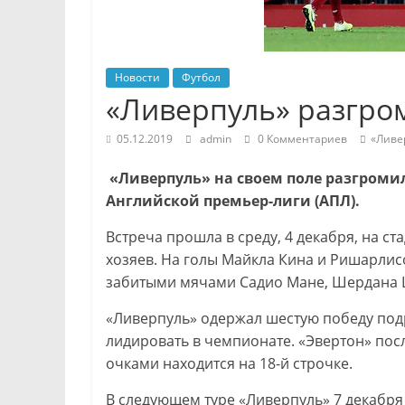
Новости
Футбол
«Ливерпуль» разгром
05.12.2019
admin
0 Комментариев
«Ливе
«Ливерпуль» на своем поле разгромил
Английской премьер-лиги (АПЛ).
Встреча прошла в среду, 4 декабря, на ст
хозяев. На голы Майкла Кина и Ришарлис
забитыми мячами Садио Мане, Шердана 
«Ливерпуль» одержал шестую победу подр
лидировать в чемпионате. «Эвертон» пос
очками находится на 18-й строчке.
В следующем туре «Ливерпуль» 7 декабря 