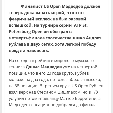
Финалист
US
Open
Медведев должен
теперь доказывать игрой, что этот
фееричный всплеск не был разовой
вспышкой. На турнире серии
ATP St.
Petersburg Open
он обыграл в
четвертьфинале соотечественника Андрея
Рублева в двух сетах, хотя легкой победу
вряд ли назовешь.
На сегодня в рейтинге мирового мужского
тенниса
Данил Медведев
уже на четвертой
позиции, что в его 23 года круто. Рублев
моложе на два года, но тоже забрался высоко,
на 38-позиции. В третьем круге US Open Рублев
взял верх над Стефаном Циципасом, но в 1/8
уступил потом итальянцу Маттео Берретини, а
Медведев сенсационно добрался до финала.