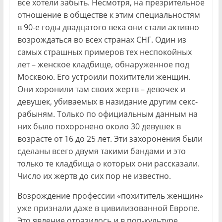
все хотели забыть. Несмотря, на презрительное
отношение в обществе к этим специальностям
в 90-е годы двадцатого века они стали активно
возрождаться во всех странах СНГ. Один из
самых страшных примеров тех неспокойных
лет – женское кладбище, обнаруженное под
Москвою. Его устроили похитители женщин.
Они хоронили там своих жертв – девочек и
девушек, убиваемых в назидание другим секс-
рабыням. Только по официальным данным на
них было похоронено около 30 девушек в
возрасте от 16 до 25 лет. Эти захоронения были
сделаны всего двумя такими бандами и это
только те кладбища о которых они рассказали.
Число их жертв до сих пор не известно.
Возрождение профессии «похититель женщин»
уже признали даже в цивилизованной Европе.
Это явление отразилось и в поп-культуре.