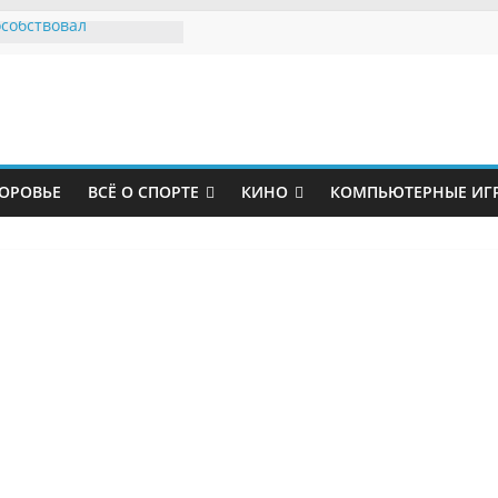
особствовал
 главного тренера
р Юнайтед»
е политики устроили
вил за судьбу
парка
болист «Зенита»
рузчиком
ОРОВЬЕ
ВСЁ О СПОРТЕ
КИНО
КОМПЬЮТЕРНЫЕ ИГ
ловался на страдания
азал травму после
альме»