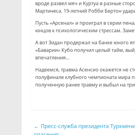
вроде развел мяч и Куртуа в разные стор
Мартинеса. 19-летний Робби Бертон удар
Пусть «Арсенал» и проиграл в серии пена
юнцов к психологическим стрессам. Замет
А вот Зидан продержал на банке юного я
«Баварии» Кубо получил целый тайм, вый
впечатления…
Надеемся, травма Асенсио окажется не ст
полуфинале клубного чемпионата мира п
полученную ранее травму и выбыл на три
←
Пресс-служба президента Туркмени
опасения