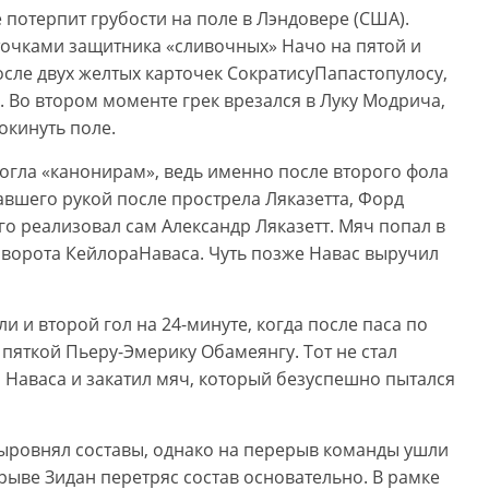
 потерпит грубости на поле в Лэндовере (США).
точками защитника «сливочных» Начо на пятой и
осле двух желтых карточек СократисуПапастопулосу,
). Во втором моменте грек врезался в Луку Модрича,
окинуть поле.
гла «канонирам», ведь именно после второго фола
авшего рукой после прострела Ляказетта, Форд
го реализовал сам Александр Ляказетт. Мяч попал в
в ворота КейлораНаваса. Чуть позже Навас выручил
 и второй гол на 24-минуте, когда после паса по
пяткой Пьеру-Эмерику Обамеянгу. Тот не стал
 Наваса и закатил мяч, который безуспешно пытался
выровнял составы, однако на перерыв команды ушли
ерыве Зидан перетряс состав основательно. В рамке