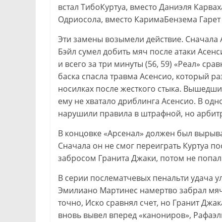
встал ТибоКуртуа, вместо Даниэля Карв
Одриосола, вместо КаримаБензема Гарет 
Эти замены возымели действие. Сначала 
Бэйл сумел добить мяч после атаки Асенс
и всего за три минуты (56, 59) «Реал» сра
баска спасла травма Асенсио, который р
носилках после жесткого стыка. Вышедший
ему не хватало дриблинга Асенсио. В одн
нарушили правила в штрафной, но арбитр
В концовке «Арсенал» должен был вырыва
Сначала он не смог переиграть Куртуа п
забросом Гранита Джаки, потом не попал
В серии послематчевых пенальти удача у
Эмилиано Мартинес намертво забрал мяч
точно, Иско сравнял счет, но Гранит Джак
вновь вывел вперед «канониров», Рафаэль