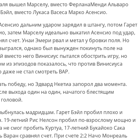
ахаля вышел Марселу, вместо ФерланаМенди Альваро
Бэйл, вместо Лукаса Васеса Марко Асенсио.
Асенсио дальним ударом зарядил в штангу, потом Гарет
ио, затем Марселу идеально выкатил Асенсио под удар,
внял счет. Унаи Эмери рвал и метал у бровки поля. Но
азыгрался, однако был вынужден покинуть поле на
 вместо него Винисиус пытался обострить игру, но
ом из эпизодов показалось, что против Винисиуса
 даже не стал смотреть ВАР.
ть победу, но Эдвард Нкетиа запорол два момента.
осле выхода один на один, начатого блестящим
 головой.
лыбнулась мадридцам. Гарет Бэйл пробил плохо и
. 19-летний Рис Нелсон пробил по-взрослому мощно и
а не смог пробить Куртуа, 17-летний Букайоко Сака
 Варан сравнял счет. При счете 2:2 Начо Монреаль