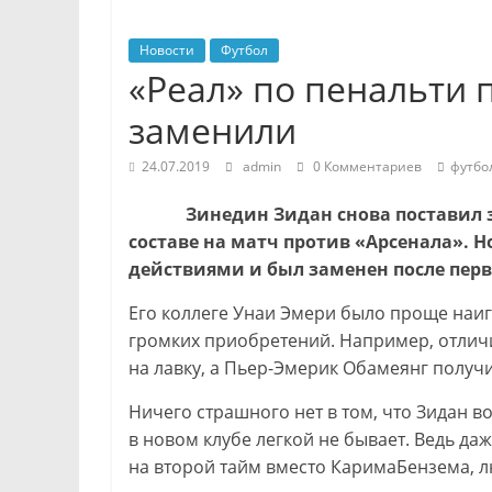
Новости
Футбол
«Реал» по пенальти 
заменили
24.07.2019
admin
0 Комментариев
футбо
Зинедин Зидан снова поставил зве
составе на матч против «Арсенала». 
действиями и был заменен после перв
Его коллеге Унаи Эмери было проще наигр
громких приобретений. Например, отлич
на лавку, а Пьер-Эмерик Обамеянг получ
Ничего страшного нет в том, что Зидан в
в новом клубе легкой не бывает. Ведь д
на второй тайм вместо КаримаБензема, 