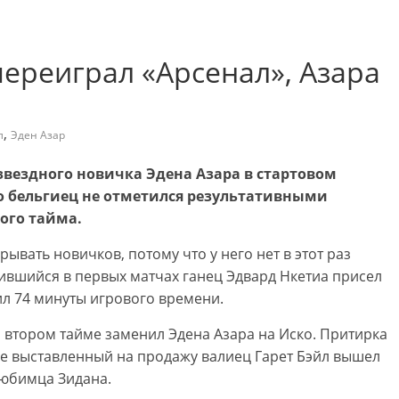
переиграл «Арсенал», Азара
,
л
Эден Азар
здного новичка Эдена Азара в стартовом
Но бельгиец не отметился результативными
ого тайма.
ывать новичков, потому что у него нет в этот раз
ившийся в первых матчах ганец Эдвард Нкетиа присел
ил 74 минуты игрового времени.
о втором тайме заменил Эдена Азара на Иско. Притирка
аже выставленный на продажу валиец Гарет Бэйл вышел
любимца Зидана.