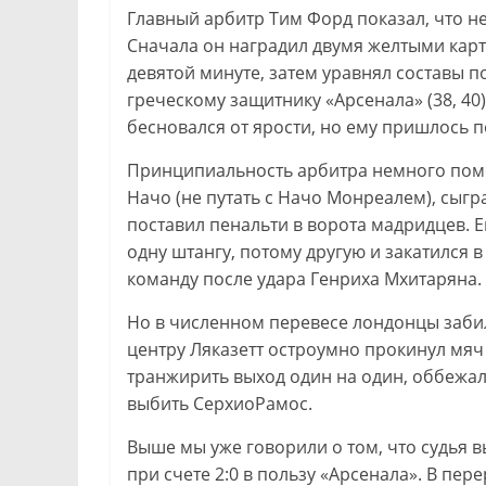
Главный арбитр Тим Форд показал, что не
Сначала он наградил двумя желтыми кар
девятой минуте, затем уравнял составы п
греческому защитнику «Арсенала» (38, 40
бесновался от ярости, но ему пришлось п
Принципиальность арбитра немного помо
Начо (не путать с Начо Монреалем), сыгр
поставил пенальти в ворота мадридцев. Е
одну штангу, потому другую и закатился 
команду после удара Генриха Мхитаряна.
Но в численном перевесе лондонцы забили
центру Ляказетт остроумно прокинул мяч 
транжирить выход один на один, оббежал
выбить СерхиоРамос.
Выше мы уже говорили о том, что судья 
при счете 2:0 в пользу «Арсенала». В пер