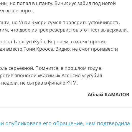
оны, но попал в штангу. Винисиус забил под ногой
ил выше ворот.
льти, но Унаи Эмери сумел проверить устойчивость
им, что двое из трех резервистов этот тест выдержали.
понца ТакэфусоКубо, Впрочем, в матче против
дя вместо Тони Крооса. Видно, не смог произвести
оль серьезной. Помнится, в прошлом году в
ротив японской «Касимы» Асенсио усугубил
 недели, не сыграв в финале КЧМ.
Аблай КАМАЛОВ
и опубликовала его обращение, чем подтвердила