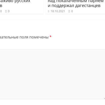
заживо русских
над покалаченным парнем
в
и поддержал дагестанцев
20
0
18.10.2021
0
зательные поля помечены
*