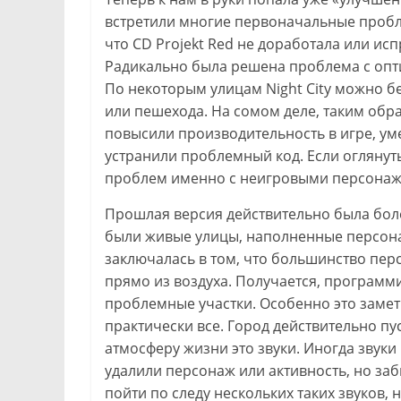
встретили многие первоначальные проб
что CD Projekt Red не доработала или ис
Радикально была решена проблема с опт
По некоторым улицам Night City можно б
или пешехода. На сомом деле, таким обр
повысили производительность в игре, у
устранили проблемный код. Если оглянут
проблем именно с неигровыми персона
Прошлая версия действительно была более
были живые улицы, наполненные персона
заключалась в том, что большинство пе
прямо из воздуха. Получается, программ
проблемные участки. Особенно это замет
практически все. Город действительно пус
атмосферу жизни это звуки. Иногда звук
удалили персонаж или активность, но за
пойти по следу нескольких таких звуков, 