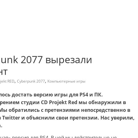
punk 2077 вырезали
нт
,
,
jekt RED
Cyberpunk 2077
Компьютерные игры
лось достать версию игры для PS4 и ПК.
рением студии CD Projekt Red мы обнаружили в
Мы обратились с претензиями непосредственно в
 Twitter и объяснили свои претензии. Нас уверили,
.
ная» версия для PS4. В ней мы действительно не