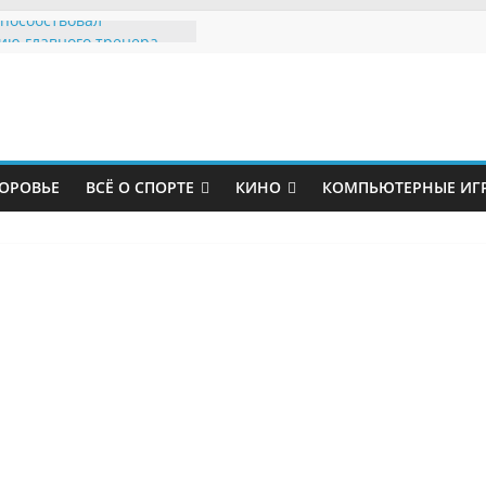
способствовал
ию главного тренера
тер Юнайтед»
кие политики устроили
равил за судьбу
го парка
утболист «Зенита»
 грузчиком
ОРОВЬЕ
ВСЁ О СПОРТЕ
КИНО
КОМПЬЮТЕРНЫЕ ИГ
жаловался на страдания
оказал травму после
«Мальме»