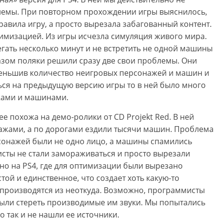
лемы. При повторном прохождении игры выяснилось,
правила игру, а просто вырезала забагованный контент.
имизацией. Из игры исчезла симуляция живого мира.
егать несколько минут и не встретить не одной машины
азом поляки решили сразу две свои проблемы. Они
меньшив количество неигровых персонажей и машин и
ься на предыдущую версию игры то в ней было много
жами и машинами.
 похожа на демо-ролики от CD Projekt Red. В ней
жами, а по дорогами ездили тысячи машин. Проблема
рсонажей были не одно лицо, а машины спамились
исты не стали замораживаться и просто вырезали
но на PS4, где для оптимизации были вырезано
той и единственное, что создает хоть какую-то
и производятся из неоткуда. Возможно, программисты
были стереть производимые им звуки. Мы попытались
но так и не нашли ее источники.