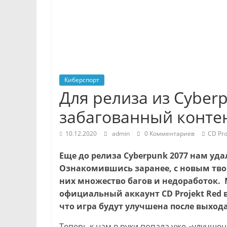
Киберспорт
Для релиза из Cyber
забагованный конте
10.12.2020
admin
0 Комментариев
CD Pro
Еще до релиза Cyberpunk 2077 нам уда
Ознакомившись заранее, с новым тво
них множество багов и недоработок. 
официальный аккаунт CD Projekt Red в
что игра будут улучшена после выхода
Теперь к нам в руки попала уже «улучшен